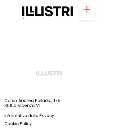
Procedi al versamento della quota di
partecipazione per
completare la tua iscrizione alla portfolio
review di Torino
Corso Andrea Palladio, 176
36100 Vicenza VI
Informativa della Privacy
Cookie Policy