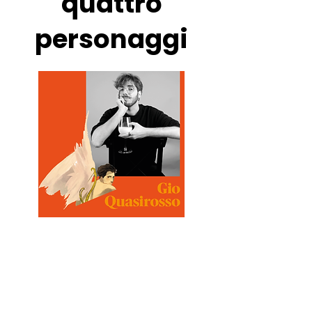
quattro
personaggi
Giovanni Esposito, in arte Gio
Quasirosso, dopo gli studi
pressol'Accademia di Belle Arti
di Napoli, inizia la sua carriera
pubblicando su riviste