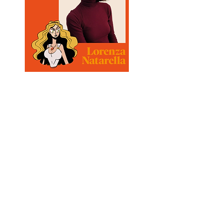
Lorenza Natarella
vive a Vasto
e dal 2011 lavora come autrice,
illustratrice e graphic designer
per diverse realtà editoriali e
pubblicitarie. Il suo lavoro da
autrice si focalizza su storie
vere narrate come se non lo
fossero: ha raccontato la sua
infanzia nel fumetto La Cìtila e
la vita controversa di Maria
Callas nel graphic novel
Sempre Libera. Nel 2023 ha