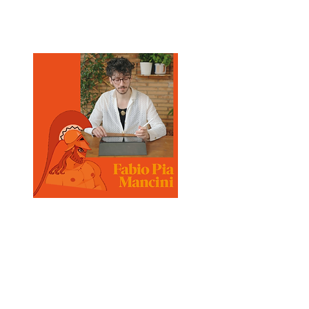
evolversi.
Fabio Pia Mancini
nasce nella
provincia romana nel 1990. Ben
presto si dedica interamente
all’illustrazione e al fumetto,
collabora con numerose case