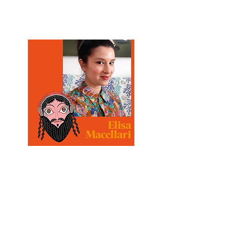
complessità dei sentimenti.
Elisa Macellari
è un’illustratrice
italo-thailandese nata e
cresciuta a Perugia che vive a
Vigevano. Dal 2012 è
illustratrice freelance per case
editrici e riviste nazionali ed