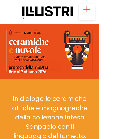
In dialogo le ceramiche
attiche e magnogreche
della collezione Intesa
Sanpaolo con il
linguaggio del fumetto.