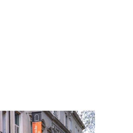
curato l’adattamento a fumetti
del romanzo di Italo Calvino Il
visconte dimezzato.
Nelle sue tavole racconta delle
donne e la loro condizione nella
società, attraverso il
personaggio di ELENA, figura
tragica in balia del fato e del
mondo maschile, ma che nel
racconto di Natarella troverà la
libertà.