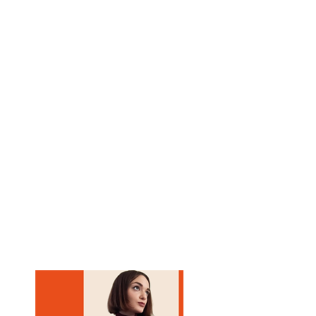
editrici e disegna anche puzzle
e giochi da tavolo. Nel 2023
pubblica Unboxing Pandora, il
suo primo graphic novel,
tradotto anche in francese e in
spagnolo.
AIACE
è il protagonista delle
sue tavole, insieme alla figura di
una giovane schiava che
incarna la follia dei conflitti e
della guerra, da cui vincitori e
vinti escono “disgraziati”.