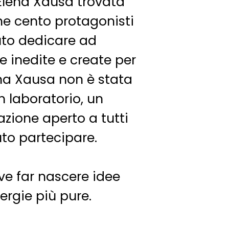
x Elena Xausa trovata
e cento protagonisti
uto dedicare ad
e inedite e create per
lena Xausa non è stata
n laboratorio, un
razione aperto a tutti
uto partecipare.
ve far nascere idee
ergie più pure.