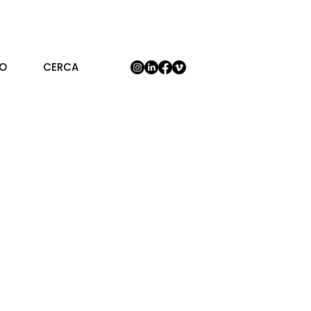
IO
CERCA
o nato
za di celebrare
rte di un’artista
ancare troppo