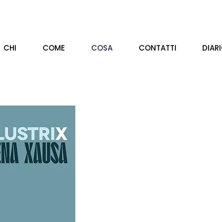
CHI
COME
COSA
CONTATTI
DIAR
Un progett
dall’esigen
a vita e l’a
venuta a m