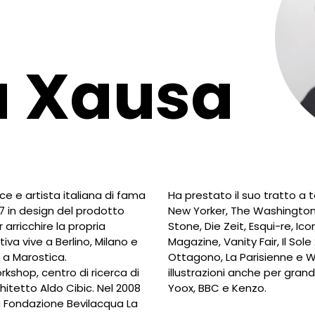
a Xausa
ice e artista italiana di fama
Ha prestato il suo tratto a
7 in design del prodotto
New Yorker, The Washington P
r arricchire la propria
Stone, Die Zeit, Esqui-re, Icon
tiva vive a Berlino, Milano e
Magazine, Vanity Fair, Il Sole
 a Marostica.
Ottagono, La Parisienne e Wa
rkshop, centro di ricerca di
illustrazioni anche per gran
itetto Aldo Cibic. Nel 2008
Yoox, BBC e Kenzo.
la Fondazione Bevilacqua La