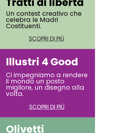
Tratti di libertà
Un contest creativo che
celebra le Madri
Costituenti.
SCOPRI DI PIÙ
Illustri 4 Good
Ci impegniamo a rendere
il mondo un posto
migliore, un disegno alla
volta.
SCOPRI DI PIÙ
Olivetti