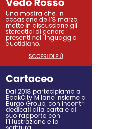
Vedo Rosso
Una mostra che, in
occasione dell’8 marzo,
mette in discussione gli
stereotipi di genere
presenti nel linguaggio
quotidiano.
SCOPRI DI PIÙ
Cartaceo
Dal 2018 partecipiamo a
BookCity Milano insieme a
Burgo Group, con incontri
dedicati alla carta e al
suo rapporto con
l’illustrazione e la
scrittura.