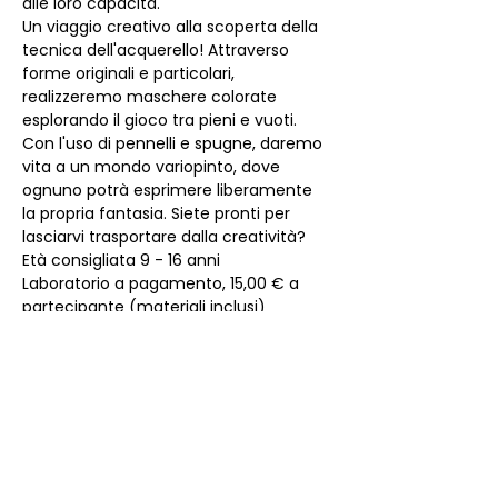
alle loro capacità.
Un viaggio creativo alla scoperta della 
tecnica dell'acquerello! Attraverso 
forme originali e particolari, 
realizzeremo maschere colorate 
esplorando il gioco tra pieni e vuoti. 
Con l'uso di pennelli e spugne, daremo 
vita a un mondo variopinto, dove 
ognuno potrà esprimere liberamente 
la propria fantasia. Siete pronti per 
lasciarvi trasportare dalla creatività?
Età consigliata 9 - 16 anni 
Laboratorio a pagamento, 15,00 € a 
partecipante (materiali inclusi)
da saldare in loco
 in contanti  o 
 tramite Satispay, a numero chiuso e 
su prenotazione.​​