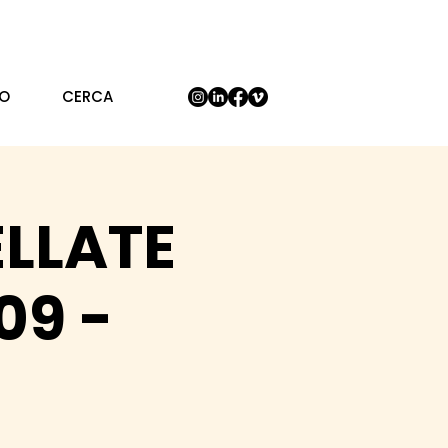
IO
CERCA
LLATE
/09 -