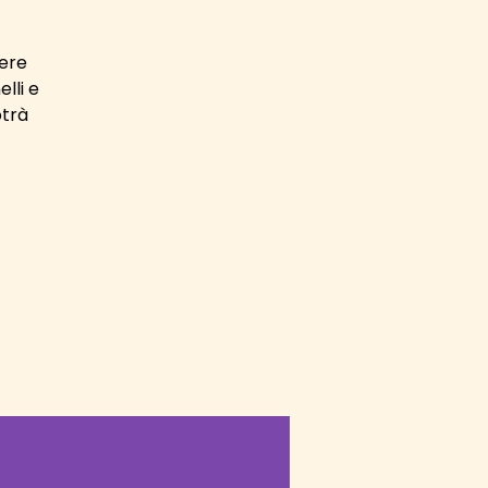
here
lli e
otrà