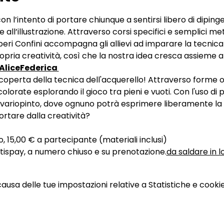
on l’intento di portare chiunque a sentirsi libero di dipinge
all’illustrazione. Attraverso corsi specifici e semplici meto
iberi Confini accompagna gli allievi ad imparare la tecnica
ropria creatività, così che la nostra idea cresca assieme a l
Alice
Federica 
coperta della tecnica dell'acquerello! Attraverso forme orig
orate esplorando il gioco tra pieni e vuoti. Con l'uso di p
ariopinto, dove ognuno potrà esprimere liberamente la pr
ortare dalla creatività?
 
 15,00 € a partecipante (materiali inclusi)
atispay, a numero chiuso e su prenotazione.​​
da saldare in l
sa delle tue impostazioni relative a Statistiche e cookie 