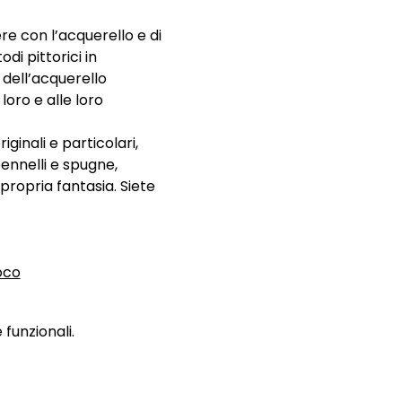
re con l’acquerello e di 
di pittorici in 
 dell’acquerello 
oro e alle loro 
inali e particolari, 
ennelli e spugne, 
opria fantasia. Siete 
oco
funzionali.