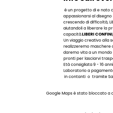
 è un progetto di 
e 
nato c
appassionarsi al disegno e 
crescendo di difficoltà, L
aiutandoli a liberare la p
capacità.
LIBERI CONFINI
Un viaggio creativo alla s
realizzeremo maschere col
daremo vita a un mondo v
pronti per lasciarvi trasp
Età consigliata 9 - 16 anni
Laboratorio a pagamento,
 in contanti  o  tramite S
Google Maps è stato bloccato a cau