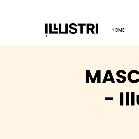
HOME
MASC
- Il